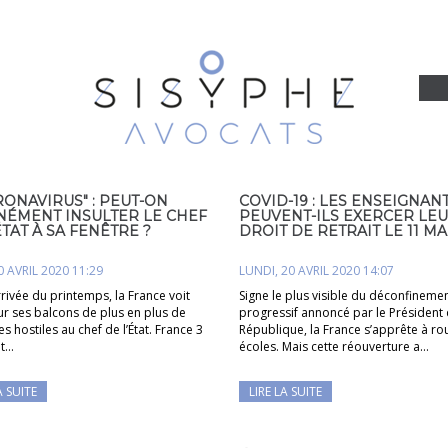
ONAVIRUS" : PEUT-ON
COVID-19 : LES ENSEIGNAN
NÉMENT INSULTER LE CHEF
PEUVENT-ILS EXERCER LE
ÉTAT À SA FENÊTRE ?
DROIT DE RETRAIT LE 11 MAI
0 AVRIL 2020 11:29
LUNDI, 20 AVRIL 2020 14:07
rrivée du printemps, la France voit
Signe le plus visible du déconfineme
sur ses balcons de plus en plus de
progressif annoncé par le Président 
s hostiles au chef de l’État. France 3
République, la France s’apprête à rou
it…
écoles. Mais cette réouverture a…
A SUITE
LIRE LA SUITE