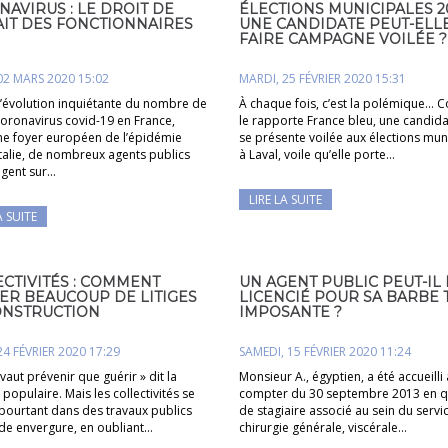
AVIRUS : LE DROIT DE
ÉLECTIONS MUNICIPALES 20
IT DES FONCTIONNAIRES
UNE CANDIDATE PEUT-ELL
FAIRE CAMPAGNE VOILÉE ?
02 MARS 2020 15:02
MARDI, 25 FÉVRIER 2020 15:31
l’évolution inquiétante du nombre de
À chaque fois, c’est la polémique…
coronavirus covid-19 en France,
le rapporte France bleu, une candida
e foyer européen de l’épidémie
se présente voilée aux élections mun
Italie, de nombreux agents publics
à Laval, voile qu’elle porte…
ogent sur…
LIRE LA SUITE
A SUITE
CTIVITÉS : COMMENT
UN AGENT PUBLIC PEUT-IL
TER BEAUCOUP DE LITIGES
LICENCIÉ POUR SA BARBE
ONSTRUCTION
IMPOSANTE ?
24 FÉVRIER 2020 17:29
SAMEDI, 15 FÉVRIER 2020 11:24
vaut prévenir que guérir » dit la
Monsieur A., égyptien, a été accueilli 
populaire. Mais les collectivités se
compter du 30 septembre 2013 en q
 pourtant dans des travaux publics
de stagiaire associé au sein du servi
de envergure, en oubliant…
chirurgie générale, viscérale…