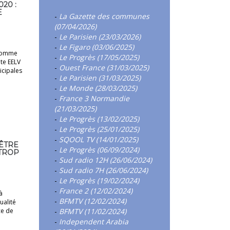
20 :
E
-
La Gazette des communes
(07/04/2026)
-
Le Parisien (23/03/2026)
-
Le Figaro (03/06/2025)
 Comme
-
Le Progrès (17/05/2025)
te EELV
-
Ouest France (31/03/2025)
icipales
-
Le Parisien (31/03/2025)
-
Le Monde (28/03/2025)
-
France 3 Normandie
(21/03/2025)
-
Le Progrès (13/02/2025)
-
Le Progrès (25/01/2025)
-
SQOOL TV (14/01/2025)
 ÊTRE
-
Le Progrès (06/09/2024)
 TROP
-
Sud radio 12H (26/06/2024)
-
Sud radio 7H (26/06/2024)
-
Le Progrès (19/02/2024)
-
France 2 (12/02/2024)
à
-
BFMTV (12/02/2024)
ualité
ce de
-
BFMTV (11/02/2024)
-
Independent Arabia