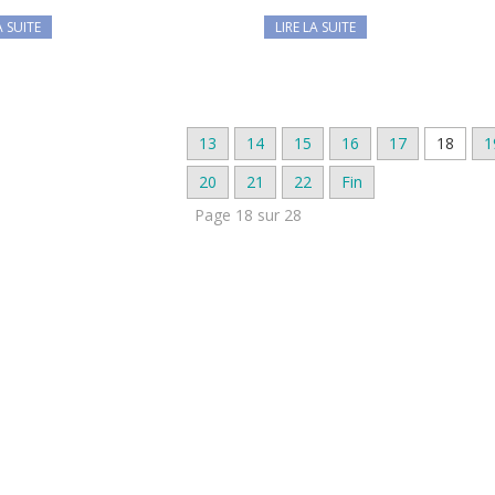
A SUITE
LIRE LA SUITE
13
14
15
16
17
18
1
20
21
22
Fin
Page 18 sur 28