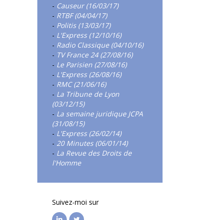
-
Causeur (16/03/17)
-
RTBF (04/04/17)
-
Politis (13/03/17)
-
L'Express (12/10/16)
-
Radio Classique (04/10/16)
-
TV France 24 (27/08/16)
-
Le Parisien (27/08/16)
-
L'Express (26/08/16)
-
RMC (21/06/16)
-
La Tribune de Lyon
(03/12/15)
-
La semaine juridique JCPA
(31/08/15)
-
L'Express (26/02/14)
-
20 Minutes (06/01/14)
-
La Revue des Droits de
l'Homme
Suivez-moi sur