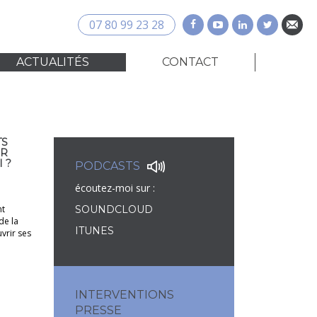
07 80 99 23 28
ACTUALITÉS
CONTACT
TS
UR
 ?
PODCASTS
écoutez-moi sur :
nt
SOUNDCLOUD
de la
ITUNES
vrir ses
INTERVENTIONS
PRESSE