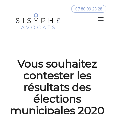
07 80 99 23 28
Toggle
Navigat
Vous souhaitez
contester les
résultats des
élections
municipales 2020