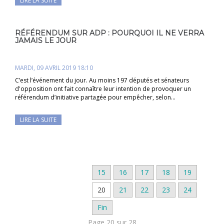
LIRE LA SUITE
RÉFÉRENDUM SUR ADP : POURQUOI IL NE VERRA
JAMAIS LE JOUR
MARDI, 09 AVRIL 2019 18:10
C’est l’événement du jour. Au moins 197 députés et sénateurs
d'opposition ont fait connaître leur intention de provoquer un
référendum d’initiative partagée pour empêcher, selon…
LIRE LA SUITE
15
16
17
18
19
20
21
22
23
24
Fin
Page 20 sur 28