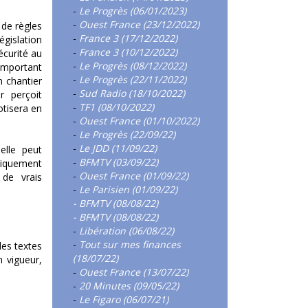
-
Le Progrès (06/01/2023)
-
Ouest France (23/12/2022)
 de règles
-
France 3 (17/12/2022)
gislation
-
France 3 (10/12/2022)
écurité au
-
Le Progrès (08/12/2022)
 important
-
Le Progrès (22/11/2022)
n chantier
-
Sud Radio (18/10/2022)
 perçoit
-
TF1 (08/10/2022)
otisera en
-
Ouest France (01/10/2022)
-
Le Progrès (22/09/22)
-
Le JDD (11/09/22)
elle peut
-
BFMTV (03/09/22)
niquement
-
Ouest France (01/09/22)
 de vrais
-
Le Parisien (01/09/22)
- BFMTV (08/08/22)
- BFMTV (08/08/22)
-
Libération (06/08/22)
-
Tout sur mes finances
des textes
(18/07/22)
n vigueur,
-
Ouest France (13/07/22)
-
20 Minutes (09/05/22)
-
Le Figaro (06/07/21)