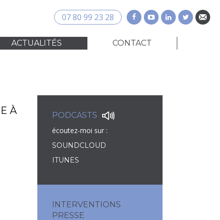
07 80 99 23 28
ACTUALITÉS
CONTACT
E À
PODCASTS
écoutez-moi sur :
SOUNDCLOUD
ITUNES
INTERVENTIONS
PRESSE