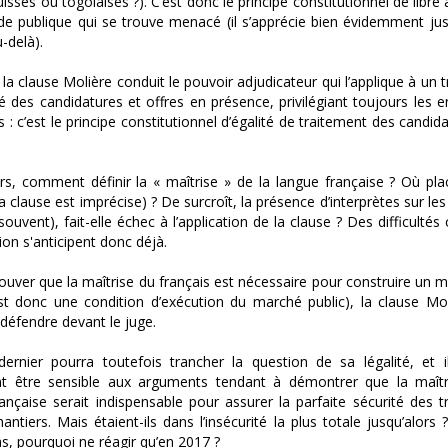
uisses ou togolaises ?). C’est donc le principe constitutionnel de libre 
 publique qui se trouve menacé (il s’apprécie bien évidemment ju
u-delà).
 la clause Molière conduit le pouvoir adjudicateur qui l’applique à un 
ié des candidatures et offres en présence, privilégiant toujours les e
s : c’est le principe constitutionnel d’égalité de traitement des candida
urs, comment définir la « maîtrise » de la langue française ? Où pla
la clause est imprécise) ? De surcroît, la présence d’interprètes sur les
uvent), fait-elle échec à l’application de la clause ? Des difficultés
tion s'anticipent donc déjà.
ouver que la maîtrise du français est nécessaire pour construire un m
st donc une condition d’exécution du marché public), la clause Mol
à défendre devant le juge.
dernier pourra toutefois trancher la question de sa légalité, et il
t être sensible aux arguments tendant à démontrer que la maîtr
ançaise serait indispensable pour assurer la parfaite sécurité des tr
hantiers. Mais étaient-ils dans l’insécurité la plus totale jusqu’alors ? 
cas, pourquoi ne réagir qu’en 2017 ?