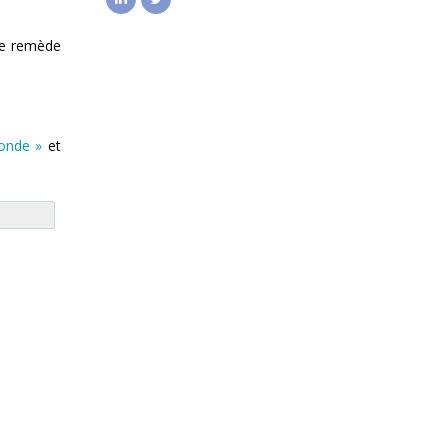
 le remède
onde »
et