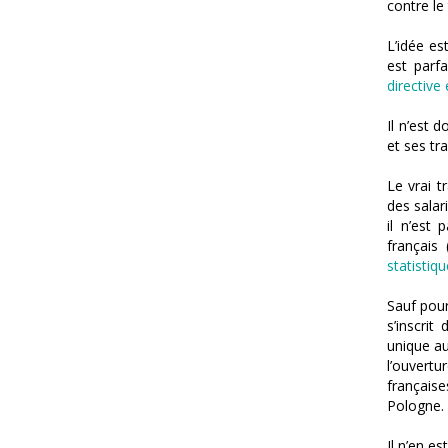
contre le
L’idée es
est parf
directiv
Il n’est 
et ses tr
Le vrai t
des salar
il n’est
français
statistiq
Sauf pour
s’inscri
unique au
l’ouvertu
français
Pologne.
Il n’en es