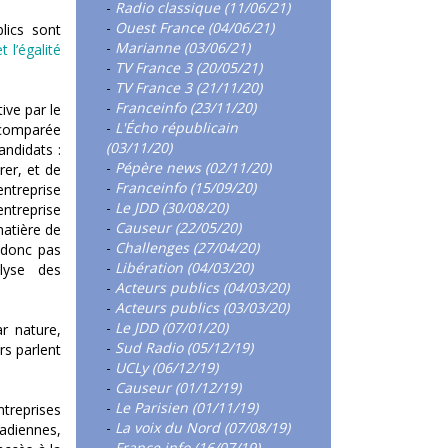
-
Radio classique (11/06/21)
-
Ouest France (04/06/21)
lics sont
-
Marianne (03/06/21)
 l’égalité
-
TV France 3 (20/05/21)
-
TV France 3 (21/11/20)
-
Franceinfo (23/11/20)
ive par le
-
L'Écho républicain
t comparée
(03/11/20)
andidats :
-
Pépère news (02/11/20)
rer, et de
-
Franceinfo (15/09/20)
entreprise
-
Le JDD (30/08/20)
ntreprise
-
Causeur (22/05/20)
matière de
-
Challenges (27/04/20)
t donc pas
-
Libération (04/03/20)
alyse des
-
Acteurs publics (04/03/20)
-
Acteurs publics (03/03/20)
-
Le JDD (07/01/20)
ar nature,
-
Sud Radio (05/12/19)
rs parlent
-
UCLy (06/12/19)
-
Causeur (01/12/19)
-
Le Parisien (01/11/19)
treprises
-
La voix du Nord (07/08/19)
nadiennes,
-
France info (16/07/19)