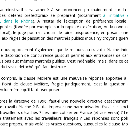
administratif sera amené à se prononcer prochainement sur la 
des déférés préfectoraux se préparent (notamment
à l'initiative
h, dans le Rhône
). À l’instar de l’exception de préférence locale
ublics (fondée par exemple sur la rapidité d’exécution, ou la conna
local), le juge pourrait choisir de faire jurisprudence, en posant un
 aux règles de passation des marchés publics (nous n’y croyons guè
 nous opposeront également que le recours au travail détaché induit
 distorsion de concurrence puisqu’il permet aux entreprises de can
lus bas aux mêmes marchés publics. C’est indéniable, mais, dans ce cas
du travail détaché qu’il faut instruire.
a compris, la clause Molière est une mauvaise réponse apportée à 
 Point de clause Molière, fragile juridiquement, c’est la question 
n lui-même qu’il faut oser poser !
rès la directive de 1996, faut-il une nouvelle directive détachement
 le travail détaché ? Faut-il imposer une harmonisation fiscale et soci
travailleurs détachés ? Les faire cotiser en France (et vice-versa) ? L
e traitement avec les travailleurs français ? Les réponses sont poli
otre propos, mais voilà les vraies questions, auxquelles la clause Mol