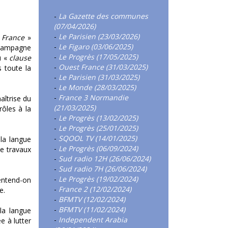
-
La Gazette des communes
(07/04/2026)
-
Le Parisien (23/03/2026)
 France
»
-
Le Figaro (03/06/2025)
campagne
-
Le Progrès (17/05/2025)
u «
clause
-
Ouest France (31/03/2025)
 toute la
-
Le Parisien (31/03/2025)
-
Le Monde (28/03/2025)
-
France 3 Normandie
aîtrise du
(21/03/2025)
rôles à la
-
Le Progrès (13/02/2025)
-
Le Progrès (25/01/2025)
-
SQOOL TV (14/01/2025)
la langue
-
Le Progrès (06/09/2024)
de travaux
-
Sud radio 12H (26/06/2024)
-
Sud radio 7H (26/06/2024)
-
Le Progrès (19/02/2024)
entend-on
-
France 2 (12/02/2024)
e.
-
BFMTV (12/02/2024)
-
BFMTV (11/02/2024)
la langue
-
Independent Arabia
e à lutter