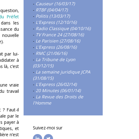
-
Causeur (16/03/17)
-
RTBF (04/04/17)
question,
-
Politis (13/03/17)
 du Préfet
-
L'Express (12/10/16)
 dans les
-
Radio Classique (04/10/16)
issance du
-
TV France 24 (27/08/16)
e nouvelle
-
Le Parisien (27/08/16)
re).
-
L'Express (26/08/16)
-
RMC (21/06/16)
 par lui-
-
La Tribune de Lyon
didater à
(03/12/15)
 là, c’est
-
La semaine juridique JCPA
(31/08/15)
-
L'Express (26/02/14)
une vraie
-
20 Minutes (06/01/14)
du travail
-
La Revue des Droits de
l'Homme
 ? Faut-il
ale par le
es payer à
Suivez-moi sur
tiques, et
ière n’est