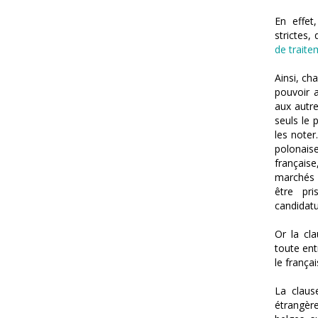
En effet
strictes,
de traite
Ainsi, ch
pouvoir a
aux autre
seuls le 
les noter
polonais
française
marchés p
être pri
candidatu
Or la cla
toute ent
le frança
La claus
étrangère