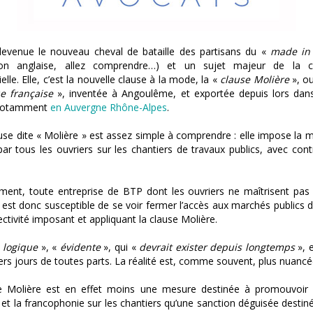
 devenue le nouveau cheval de bataille des partisans du «
made in
sion anglaise, allez comprendre…) et un sujet majeur de la 
elle. Elle, c’est la nouvelle clause à la mode, la «
clause Molière
», o
e française
», inventée à Angoulême, et exportée depuis lors dans
 notamment
en Auvergne Rhône-Alpes
.
use dite « Molière » est assez simple à comprendre : elle impose la m
par tous les ouvriers sur les chantiers de travaux publics, avec cont
ment, toute entreprise de BTP dont les ouvriers ne maîtrisent pas 
 est donc susceptible de se voir fermer l’accès aux marchés publics 
lectivité imposant et appliquant la clause Molière.
«
logique
», «
évidente
», qui «
devrait exister depuis longtemps
», 
ers jours de toutes parts. La réalité est, comme souvent, plus nuancé
e Molière est en effet moins une mesure destinée à promouvoir 
 et la francophonie sur les chantiers qu’une sanction déguisée destiné