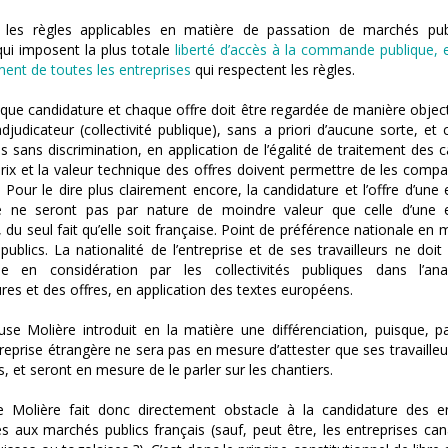
, les règles applicables en matière de passation de marchés pub
 qui imposent la plus totale
liberté d’accès à la commande publique, et
ment de toutes les entreprises
qui respectent les règles.
aque candidature et chaque offre doit être regardée de manière object
djudicateur (collectivité publique), sans a priori d’aucune sorte, e
s sans discrimination, en application de l’égalité de traitement des c
prix et la valeur technique des offres doivent permettre de les compa
. Pour le dire plus clairement encore, la candidature et l’offre d’une 
e ne seront pas par nature de moindre valeur que celle d’une e
, du seul fait qu’elle soit française. Point de préférence nationale en 
ublics. La nationalité de l’entreprise et de ses travailleurs ne doi
se en considération par les collectivités publiques dans l’an
res et des offres, en application des textes européens.
use Molière introduit en la matière une différenciation, puisque, p
reprise étrangère ne sera pas en mesure d’attester que ses travailleu
is, et seront en mesure de le parler sur les chantiers.
e Molière fait donc directement obstacle à la candidature des en
s aux marchés publics français (sauf, peut être, les entreprises ca