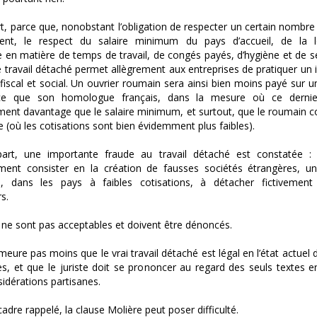
t, parce que, nonobstant l’obligation de respecter un certain nombre
nt, le respect du salaire minimum du pays d’accueil, de la lé
e en matière de temps de travail, de congés payés, d’hygiène et de s
 le travail détaché permet allègrement aux entreprises de pratiquer un
iscal et social. Un ouvrier roumain sera ainsi bien moins payé sur u
ce que son homologue français, dans la mesure où ce dernier
ent davantage que le salaire minimum, et surtout, que le roumain c
(où les cotisations sont bien évidemment plus faibles).
part, une importante fraude au travail détaché est constatée : 
ment consister en la création de fausses sociétés étrangères, u
s, dans les pays à faibles cotisations, à détacher fictivement
rs.
ne sont pas acceptables et doivent être dénoncés.
emeure pas moins que le vrai travail détaché est légal en l’état actuel 
es, et que le juriste doit se prononcer au regard des seuls textes e
idérations partisanes.
adre rappelé, la clause Molière peut poser difficulté.