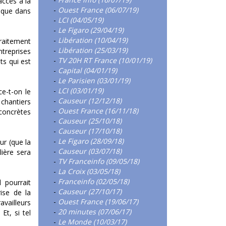
accès à la
-
Ouest France (06/07/19)
sque dans
-
LCI (04/05/19)
-
Le Figaro (29/04/19)
-
Libération (10/04/19)
traitement
-
Libération (25/03/19)
ntreprises
-
TV 20H RT France (10/01/19)
ts qui est
-
Capital (04/01/19)
-
Le Parisien (03/01/19)
-
LCI (03/01/19)
ce-t-on le
-
Causeur (12/12/18)
 chantiers
-
Ouest France (16/11/18)
 concrètes
-
Causeur (25/10/18)
-
Causeur (17/10/18)
-
Le Figaro (28/09/18)
ur (que la
-
Causeur (03/07/18)
ière sera
-
TV Franceinfo (09/05/18)
-
La Croix (03/05/18)
-
Franceinfo (02/05/18)
 pourrait
-
Causeur (27/10/17)
ise de la
-
Ouest France (19/06/17)
availleurs
-
20 minutes (07/06/17)
Et, si tel
-
Le Monde (10/03/17)