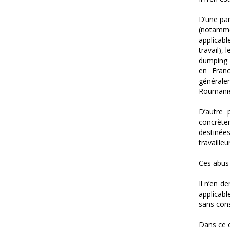
D’une par
(notamme
applicabl
travail),
dumping f
en Fran
généralem
Roumanie 
D’autre 
concrète
destinée
travailleu
Ces abus 
Il n’en d
applicabl
sans cons
Dans ce c