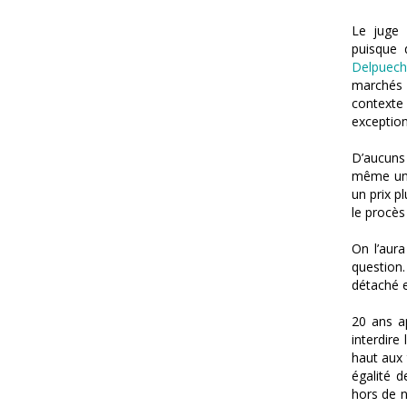
Le juge 
puisque 
Delpuec
marchés p
contexte 
exception
D’aucuns
même une
un prix p
le procès 
On l’aur
question.
détaché e
20 ans ap
interdire
haut aux 
égalité d
hors de n