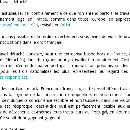
 travail détaché.
t astucieuse, car contrairement à ce que l’on entend parfois, le trava
aitement légal en France, comme dans toute l’Europe, en applicat
e européenne de 1996
, révisée en
2014
.
donc pas possible de l’interdire directement, sous peine de violer le droi
anspositions dans le droit français.
ravail détaché consiste, pour une entreprise basée hors de France,
iés (détachés) dans l’hexagone pour y travailler temporairement. C’es
 pas rare d’entendre parler portugais, roumain ou polonais sur les 
 (pour les trois nationalités les plus représentées, au regard de
ues disponibles
).
 les partisans de « la France aux français », cette possibilité du trava
t dans la logique de la construction européenne, et notamment s
 sein duquel la concurrence est libre et non faussée : dans une vision 
re est réciproque, c’est-à-dire qu’il est parfaitement loisible aux e
es de détacher elles-mêmes leurs travailleurs au Portugal, en Rouma
 Ce serait donc gagnant-gagnant.
t pourtant rien.