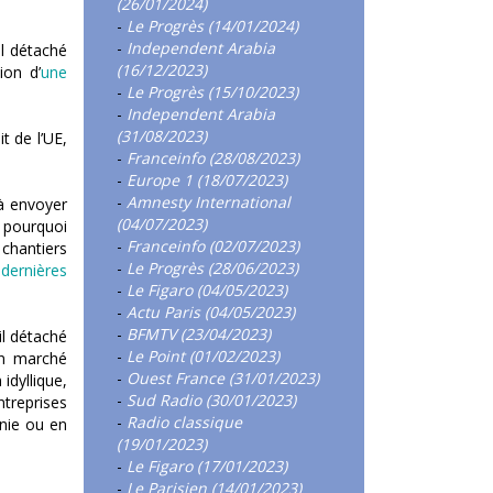
(26/01/2024)
-
Le Progrès (14/01/2024)
-
Independent Arabia
il détaché
(16/12/2023)
ion d’
une
-
Le Progrès (15/10/2023)
-
Independent Arabia
(31/08/2023)
t de l’UE,
-
Franceinfo (28/08/2023)
-
Europe 1 (18/07/2023)
-
Amnesty International
 à envoyer
(04/07/2023)
t pourquoi
-
Franceinfo (02/07/2023)
chantiers
-
Le Progrès (28/06/2023)
s
dernières
-
Le Figaro (04/05/2023)
-
Actu Paris (04/05/2023)
-
BFMTV (23/04/2023)
il détaché
-
Le Point (01/02/2023)
on marché
-
Ouest France (31/01/2023)
idyllique,
-
Sud Radio (30/01/2023)
ntreprises
-
Radio classique
nie ou en
(19/01/2023)
-
Le Figaro (17/01/2023)
-
Le Parisien (14/01/2023)