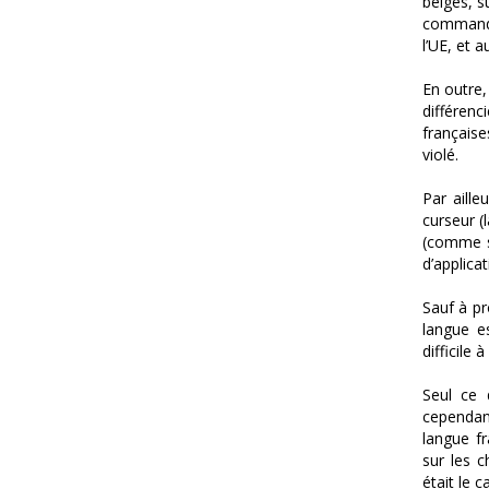
belges, s
commande
l’UE, et a
En outre,
différenc
française
violé.
Par aille
curseur (
(comme so
d’applica
Sauf à pr
langue e
difficile 
Seul ce 
cependan
langue fr
sur les c
était le 