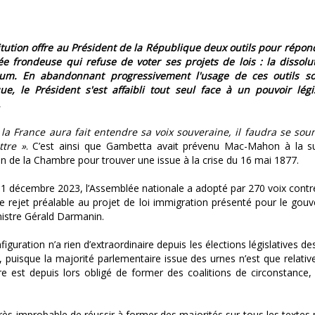
itution offre au Président de la République deux outils pour répon
e frondeuse qui refuse de voter ses projets de lois : la dissolut
um. En abandonnant progressivement l'usage de ces outils s
ue, le Président s'est affaibli tout seul face à un pouvoir légis
.
la France aura fait entendre sa voix souveraine, il faudra se sou
tre »
. C’est ainsi que Gambetta avait prévenu Mac-Mahon à la su
on de la Chambre pour trouver une issue à la crise du 16 mai 1877.
11 décembre 2023, l’Assemblée nationale a adopté par 270 voix cont
e rejet préalable au projet de loi immigration présenté pour le gou
nistre Gérald Darmanin.
figuration n’a rien d’extraordinaire depuis les élections législatives de
, puisque la majorité parlementaire issue des urnes n’est que relative
re est depuis lors obligé de former des coalitions de circonstance,
 très improbable de réussir à former des majorités sur tous les textes