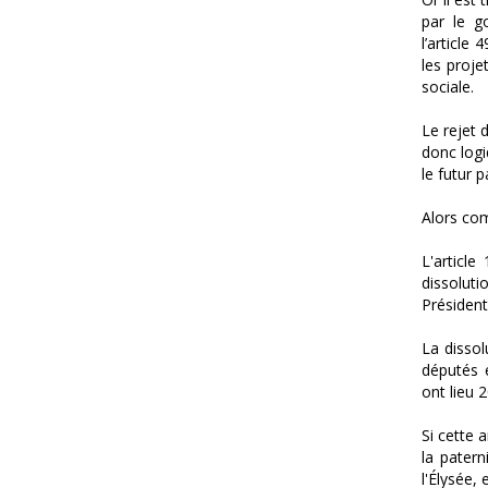
par le go
l’article
les proje
sociale.
Le rejet 
donc log
le futur 
Alors com
L'article
dissolut
Présiden
La disso
députés e
ont lieu 
Si cette 
la patern
l'Élysée,