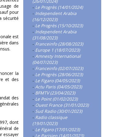
(26/01/2024)
l’usage de
-
Le Progrès (14/01/2024)
 sauf pour
-
Independent Arabia
a sécurité
(16/12/2023)
-
Le Progrès (15/10/2023)
-
Independent Arabia
ionale est
(31/08/2023)
ière dans
-
Franceinfo (28/08/2023)
ensus.
-
Europe 1 (18/07/2023)
-
Amnesty International
(04/07/2023)
-
Franceinfo (02/07/2023)
ononcer la
-
Le Progrès (28/06/2023)
re et des
-
Le Figaro (04/05/2023)
-
Actu Paris (04/05/2023)
-
BFMTV (23/04/2023)
andat des
-
Le Point (01/02/2023)
 générales
-
Ouest France (31/01/2023)
-
Sud Radio (30/01/2023)
-
Radio classique
1997, dont
(19/01/2023)
général de
-
Le Figaro (17/01/2023)
ur essayer
-
Le Parisien (14/01/2023)