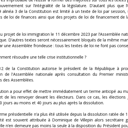
uvernement sur l’intégralité de la législature. D’autant plus que 
 49 alinéa 3 de la Constitution est limité à un texte de loi par session,
ts de loi de finances ainsi que des projets de loi de financement de l
du projet de loi immigration le 11 décembre 2023 par l’Assemblée nat
ique. D’autres textes seront nécessairement bloqués de la même man
par une Assemblée frondeuse : tous les textes de loi ne font pas cons
ment résoudre une telle crise institutionnelle ?
 12 de la Constitution autorise le président de la République à pr
ion de l'Assemblée nationale après consultation du Premier minist
ts des Assemblées.
lution a pour effet de mettre immédiatement un terme anticipé au m
t de les renvoyer devant les électeurs. Dans ce cas, les élections
20 jours au moins et 40 jours au plus après la dissolution.
arme présidentielle n’a plus été utilisée depuis la dissolution ratée de 
ité est souvent attribuée à Dominique de Villepin alors secrétaire 
 elle n’en demeure pas moins la seule à la disposition du Président po