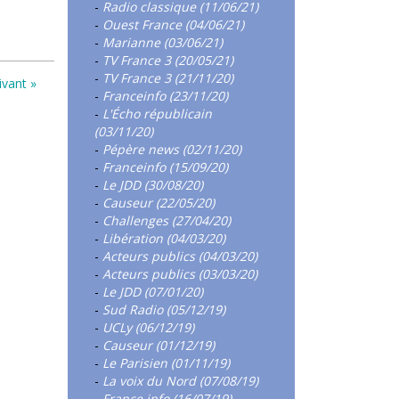
-
Radio classique (11/06/21)
-
Ouest France (04/06/21)
-
Marianne (03/06/21)
-
TV France 3 (20/05/21)
-
TV France 3 (21/11/20)
ivant »
-
Franceinfo (23/11/20)
-
L'Écho républicain
(03/11/20)
-
Pépère news (02/11/20)
-
Franceinfo (15/09/20)
-
Le JDD (30/08/20)
-
Causeur (22/05/20)
-
Challenges (27/04/20)
-
Libération (04/03/20)
-
Acteurs publics (04/03/20)
-
Acteurs publics (03/03/20)
-
Le JDD (07/01/20)
-
Sud Radio (05/12/19)
-
UCLy (06/12/19)
-
Causeur (01/12/19)
-
Le Parisien (01/11/19)
-
La voix du Nord (07/08/19)
-
France info (16/07/19)