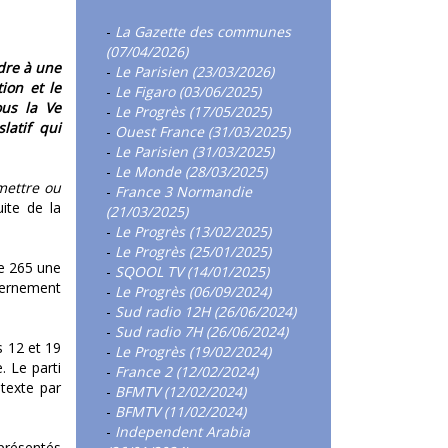
-
La Gazette des communes
(07/04/2026)
dre à une
-
Le Parisien (23/03/2026)
ion et le
-
Le Figaro (03/06/2025)
ous la Ve
-
Le Progrès (17/05/2025)
latif qui
-
Ouest France (31/03/2025)
-
Le Parisien (31/03/2025)
-
Le Monde (28/03/2025)
mettre ou
-
France 3 Normandie
ite de la
(21/03/2025)
-
Le Progrès (13/02/2025)
-
Le Progrès (25/01/2025)
re 265 une
-
SQOOL TV (14/01/2025)
vernement
-
Le Progrès (06/09/2024)
-
Sud radio 12H (26/06/2024)
-
Sud radio 7H (26/06/2024)
s 12 et 19
-
Le Progrès (19/02/2024)
. Le parti
-
France 2 (12/02/2024)
 texte par
-
BFMTV (12/02/2024)
-
BFMTV (11/02/2024)
-
Independent Arabia
 présentés