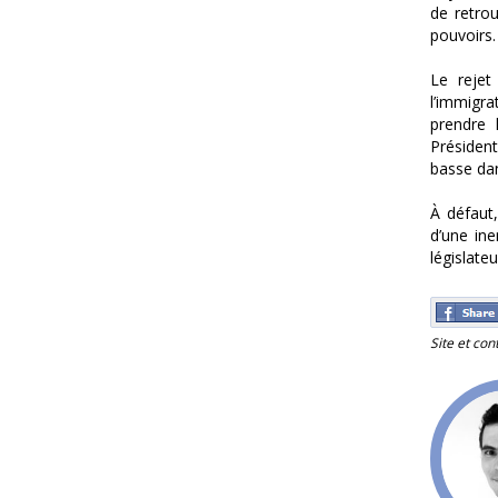
de retro
pouvoirs.
Le rejet
l’immigra
prendre 
Présiden
basse dan
À défaut,
d’une ine
législate
Site et con