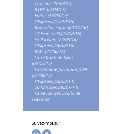
-
Causeur (16/03/17)
-
RTBF (04/04/17)
-
Politis (13/03/17)
-
L'Express (12/10/16)
-
Radio Classique (04/10/16)
-
TV France 24 (27/08/16)
-
Le Parisien (27/08/16)
-
L'Express (26/08/16)
-
RMC (21/06/16)
-
La Tribune de Lyon
(03/12/15)
-
La semaine juridique JCPA
(31/08/15)
-
L'Express (26/02/14)
-
20 Minutes (06/01/14)
-
La Revue des Droits de
l'Homme
Suivez-moi sur