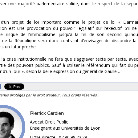
uver une majorité parlementaire solide, dans le respect de la sépar
 d’un projet de loi important comme le projet de loi « Darma
tion est une provocation du pouvoir législatif sur l’exécutif. S’il n
le risque de l’immobilisme jusqu’à la fin de son second quinqu
t de la République sera donc contraint d’envisager de dissoudre l
s un futur proche.
 la crise institutionnelle ne fera que s’aggraver texte par texte, avec
rtie des pouvoirs publics. Sauf à utiliser le référendum qui fait du p
ur d'un jour », selon la belle expression du général de Gaulle…
tenus protégés par le droit d’auteur. Tous droits réservés.
Pierrick Gardien
Avocat Droit Public
Enseignant aux Universités de Lyon
Ligne directe : 07.80.99.23.28