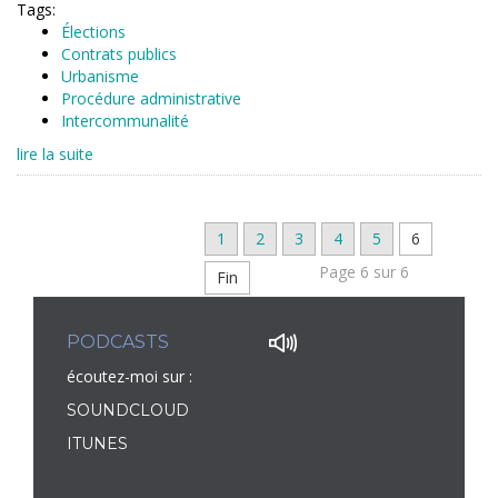
Tags:
Élections
Contrats publics
Urbanisme
Procédure administrative
Intercommunalité
lire la suite
1
2
3
4
5
6
Page 6 sur 6
Fin
PODCASTS
écoutez-moi sur :
SOUNDCLOUD
ITUNES